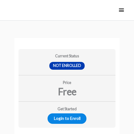
Skip
Main
to
Men
content
Current Status
NOT ENROLLED
Price
Free
Get Started
Login to Enroll