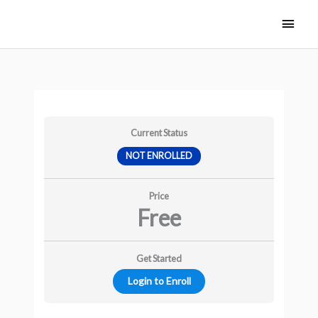
Skip
Main
to
Men
content
Current Status
NOT ENROLLED
Price
Free
Get Started
Login to Enroll